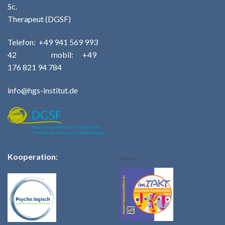
Sc.
Therapeut (DGSF)
Telefo
n:
+49
941 569 993
42
m
obil: +49
176 821 94 784
info@hgs-institut.de
Kooperation: