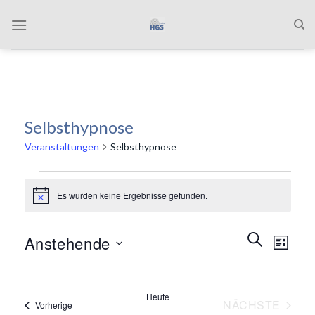
Zum
Inhalt
springen
Selbsthypnose
Veranstaltungen
Selbsthypnose
Veranstaltungen
Es wurden keine Ergebnisse gefunden.
Hinweis
Veranstalt
Verans
SUCHE
Anstehende
LISTE
Suche
Ansich
und
Naviga
Datum
Ansichten,
wählen.
Heute
Navigation
NÄCHSTE
Veranstaltungen
Vorherige