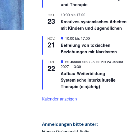
und Therapie
10:00
bis
17:00
OKT.
23
Kreatives systemisches Arbeiten
mit Kindern und Jugendlichen
Hervorgehoben
10:00
bis
17:00
NOV.
21
Befreiung von toxischen
Beziehungen mit Narzissten
Hervorgehoben
22 Januar 2027 - 9:30
bis
24 Januar
JAN.
22
2027 - 13:30
Aufbau-Weiterbildung –
Systemische interkulturelle
Therapie (einjährig)
Kalender anzeigen
Anmeldungen bitte unter:
Hanna Grünewald-Selig