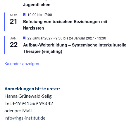
Jugendlichen
Hervorgehoben
10:00
bis
17:00
NOV.
21
Befreiung von toxischen Beziehungen mit
Narzissten
Hervorgehoben
22 Januar 2027 - 9:30
bis
24 Januar 2027 - 13:30
JAN.
22
Aufbau-Weiterbildung – Systemische interkulturelle
Therapie (einjährig)
Kalender anzeigen
Anmeldungen bitte unter:
Hanna Grünewald-Selig
Tel. +49 941
569 993 42
oder per Mail
info@hgs-institut.de