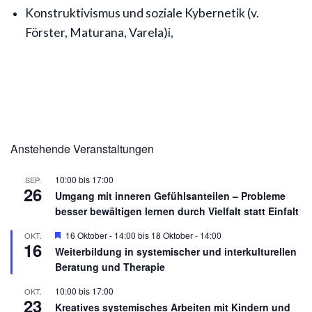
Konstruktivismus und soziale Kybernetik (v.
Förster, Maturana, Varela)
i,
Anstehende Veranstaltungen
10:00
bis
17:00
SEP.
26
Umgang mit inneren Gefühlsanteilen – Probleme
besser bewältigen lernen durch Vielfalt statt Einfalt
Hervorgehoben
16 Oktober - 14:00
bis
18 Oktober - 14:00
OKT.
16
Weiterbildung in systemischer und interkulturellen
Beratung und Therapie
10:00
bis
17:00
OKT.
23
Kreatives systemisches Arbeiten mit Kindern und