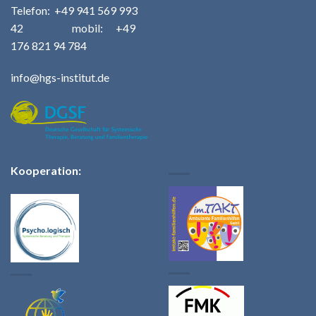
Telefo
n:
+49
941 569 993
42
m
obil: +49
176 821 94 784
info@hgs-institut.de
Kooperation: