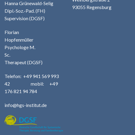
Hanna Grünewald-Selig
93055 Regensburg
Dipl.-Soz.-Pad. (FH)
Supervision (DGSF)
Florian
Hopfenmüller
Psychologe M.
Sc.
Therapeut (DGSF)
Telefo
n:
+49
941 569 993
42
m
obil: +49
176 821 94 784
info@hgs-institut.de