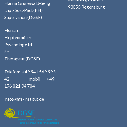
Hanna Grünewald-Selig
93055 Regensburg
Dipl.-Soz.-Pad. (FH)
Supervision (DGSF)
Florian
Hopfenmüller
Psychologe M.
Sc.
Therapeut (DGSF)
Telefo
n:
+49
941 569 993
42
m
obil: +49
176 821 94 784
info@hgs-institut.de