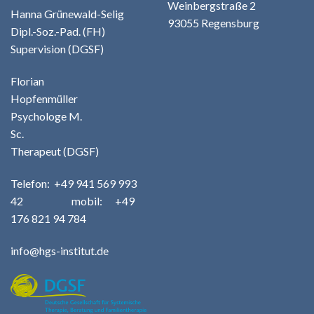
Weinbergstraße 2
Hanna Grünewald-Selig
93055 Regensburg
Dipl.-Soz.-Pad. (FH)
Supervision (DGSF)
Florian
Hopfenmüller
Psychologe M.
Sc.
Therapeut (DGSF)
Telefo
n:
+49
941 569 993
42
m
obil: +49
176 821 94 784
info@hgs-institut.de