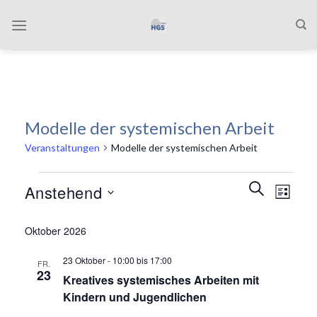
Zum
Inhalt
springen
Modelle der systemischen Arbeit
Veranstaltungen
Modelle der systemischen Arbeit
Veranstaltungen
Veranstalt
Verans
SUCHE
Anstehend
LISTE
Suche
Ansich
und
Naviga
Datum
Oktober 2026
Ansichten,
wählen.
Navigation
23 Oktober - 10:00
bis
17:00
FR.
23
Kreatives systemisches Arbeiten mit
Kindern und Jugendlichen