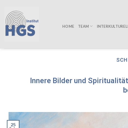
Zum
Inhalt
springen
TEAM
HOME
INTERKULTUREL
SCH
Innere Bilder und Spiritualitä
b
25