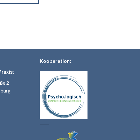
Kooperation:
Praxis:
ße 2
sburg