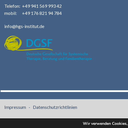
Telefo
n:
+49
941 569 993 42
m
obil: +49 176 821 94 784
info@hgs-institut.de
Impressum -
Datenschutzrichtlinien
Wir verwenden Cookies, 