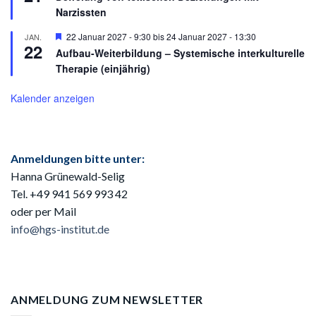
Narzissten
Hervorgehoben
22 Januar 2027 - 9:30
bis
24 Januar 2027 - 13:30
JAN.
22
Aufbau-Weiterbildung – Systemische interkulturelle
Therapie (einjährig)
Kalender anzeigen
Anmeldungen bitte unter:
Hanna Grünewald-Selig
Tel. +49 941
569 993 42
oder per Mail
info@hgs-institut.de
ANMELDUNG ZUM NEWSLETTER