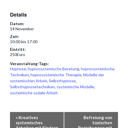
Details
Datum:
14 November
Zeit:
10:00 bis 17:00
Eintritt:
250Euro
Veranstaltung-Tags:
Hypnose
,
hypnosystemische Beratung
,
hypnosystemische
Techniken
,
hypnosystemische Therapie
,
Modelle der
systemischen Arbeit
,
Selbsthypnose
,
Selbsthypnosetechniken
,
systemische Modelle
,
systemische soziale Arbeit
Veranstaltung-
«
Kreatives
Befreiung von
Navigation
systemisches
toxischen
Arbeiten mit Kindern
Beziehungen mit