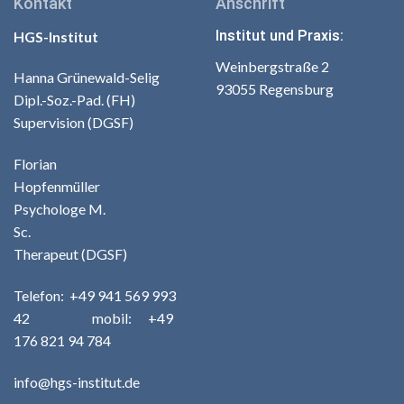
Kontakt
Anschrift
Institut und Praxis:
HGS-Institut
Weinbergstraße 2
Hanna Grünewald-Selig
93055 Regensburg
Dipl.-Soz.-Pad. (FH)
Supervision (DGSF)
Florian
Hopfenmüller
Psychologe M.
Sc.
Therapeut (DGSF)
Telefo
n:
+49
941 569 993
42
m
obil: +49
176 821 94 784
info@hgs-institut.de