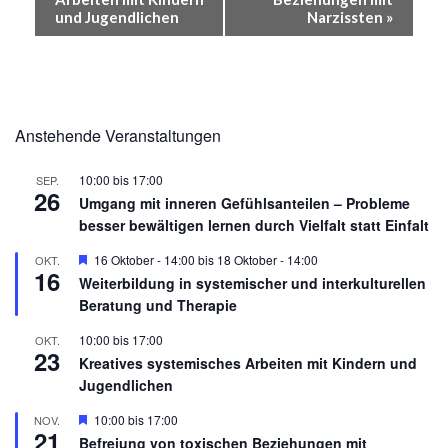
und Jugendlichen
Narzissten
»
Anstehende Veranstaltungen
10:00
bis
17:00
SEP.
26
Umgang mit inneren Gefühlsanteilen – Probleme
besser bewältigen lernen durch Vielfalt statt Einfalt
Hervorgehoben
16 Oktober - 14:00
bis
18 Oktober - 14:00
OKT.
16
Weiterbildung in systemischer und interkulturellen
Beratung und Therapie
10:00
bis
17:00
OKT.
23
Kreatives systemisches Arbeiten mit Kindern und
Jugendlichen
Hervorgehoben
10:00
bis
17:00
NOV.
21
Befreiung von toxischen Beziehungen mit